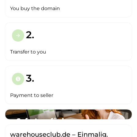
You buy the domain
2.
arrow_forward
Transfer to you
3.
paid
Payment to seller
warehouseclub.de – Einmalig.