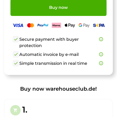
Buy now
check
Secure payment with buyer
info_outline
protection
check
Automatic invoice by e-mail
info_outline
check
Simple transmission in real time
info_outline
Buy now warehouseclub.de!
1.
shopping_cart