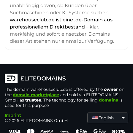
unabhängig davon, ob Kunden über
Suchmaschinen oder KI-Systeme suchen. —
warehouseclub.de ist eine .de-Domain aus
professionellem Direktbestand
– klar,
merkfähig und sofort einsetzbar. Domains
dieser Art stehen nur einmal zur Verfügung.
The domain
warehouseclub.de
is offered by the
owner
on
the
domain marketplace
and sold via ELITEDOMAINS
GmbH as
trustee
. The technology for selling
domains
is
used for this purpose.
Imprint
English
© 2026 ELITEDOMAINS GmbH